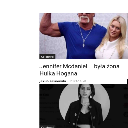
Celebryci
Jennifer Mcdaniel – była żona
Hulka Hogana
Jakub Kalinowski
-
2023-11-28
Celebryci