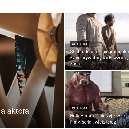
CELEBRYCI
Shahar Isaac – biografia akt
życie prywatne, wiek, wzrost,
żona
ia aktora
CELEBRYCI
Hulk Hogan – nie żyje, wzrost
filmy, serial, wiek, teraz