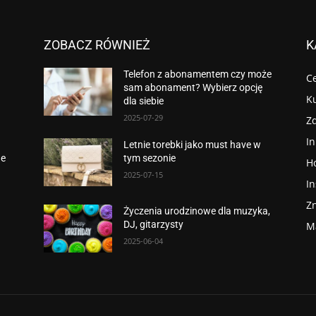
ZOBACZ RÓWNIEŻ
K
Telefon z abonamentem czy może
Ce
sam abonament? Wybierz opcję
K
dla siebie
2025-07-29
Z
I
Letnie torebki jako must have w
ne
tym sezonie
H
2025-07-15
In
Z
Życzenia urodzinowe dla muzyka,
DJ, gitarzysty
M
2025-06-04