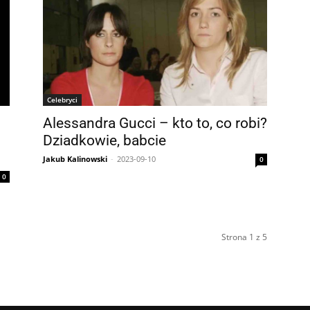
Celebryci
Alessandra Gucci – kto to, co robi?
Dziadkowie, babcie
Jakub Kalinowski
-
2023-09-10
0
0
Strona 1 z 5