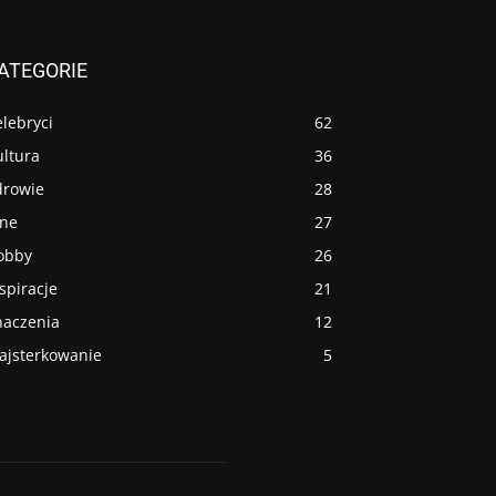
ATEGORIE
lebryci
62
ultura
36
drowie
28
nne
27
obby
26
spiracje
21
naczenia
12
ajsterkowanie
5