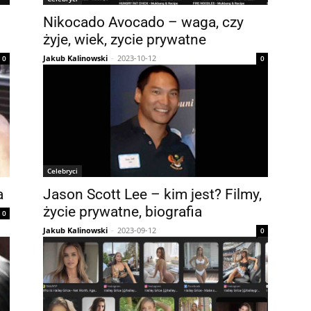
Nikocado Avocado – waga, czy
żyje, wiek, zycie prywatne
Jakub Kalinowski
-
2023-10-12
0
0
Celebryci
a
Jason Scott Lee – kim jest? Filmy,
życie prywatne, biografia
0
Jakub Kalinowski
-
2023-09-12
0