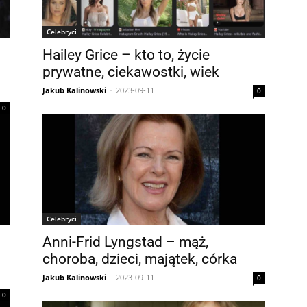
Celebryci
Hailey Grice – kto to, życie
prywatne, ciekawostki, wiek
Jakub Kalinowski
-
2023-09-11
0
0
Celebryci
Anni-Frid Lyngstad – mąż,
choroba, dzieci, majątek, córka
Jakub Kalinowski
-
2023-09-11
0
0