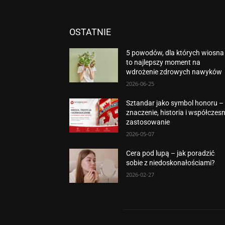
OSTATNIE
5 powodów, dla których wiosna
to najlepszy moment na
wdrożenie zdrowych nawyków
2026-06-25
Sztandar jako symbol honoru –
znaczenie, historia i współczes
zastosowanie
2026-05-07
Cera pod lupą – jak poradzić
sobie z niedoskonałościami?
2026-02-27