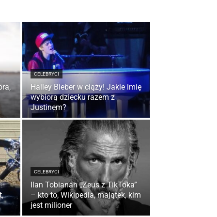
CELEBRYCI
ora,
Hailey Bieber w ciąży! Jakie imię
wybiorą dziecku razem z
Justinem?
CELEBRYCI
Ilan Tobianah „Zeus z TikToka”
,
– kto to, Wikipedia, majątek, kim
jest milioner