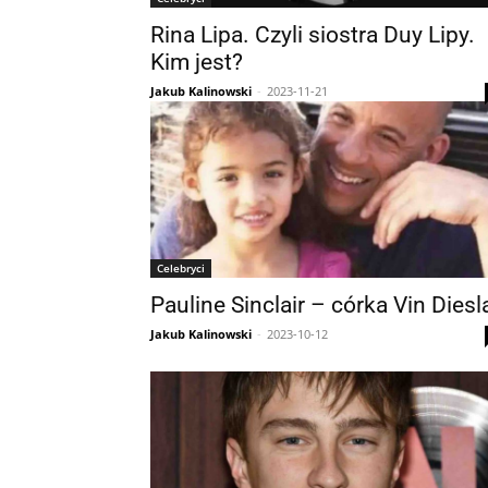
Rina Lipa. Czyli siostra Duy Lipy.
Kim jest?
Jakub Kalinowski
-
2023-11-21
Celebryci
Pauline Sinclair – córka Vin Diesl
Jakub Kalinowski
-
2023-10-12