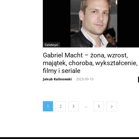
Celebryci
Gabriel Macht – żona, wzrost,
majątek, choroba, wykształcenie,
filmy i seriale
Jakub Kalinowski
-
2023-09-10
...
1
2
3
5