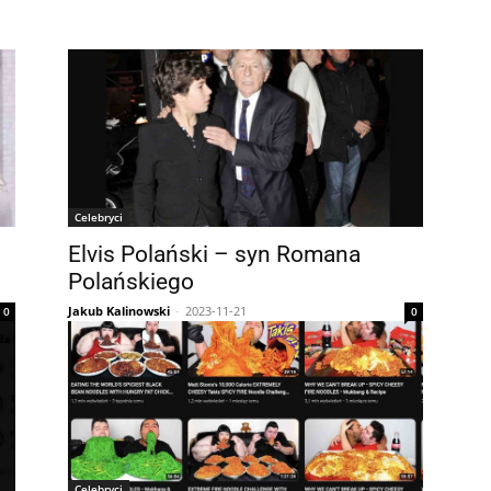
Celebryci
Elvis Polański – syn Romana
Polańskiego
Jakub Kalinowski
-
2023-11-21
0
0
Celebryci