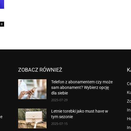
0
ZOBACZ RÓWNIEŻ
K
Telefon z abonamentem czy może
Ce
sam abonament? Wybierz opcję
K
dla siebie
2025-07-29
Z
I
Letnie torebki jako must have w
ne
tym sezonie
H
2025-07-15
In