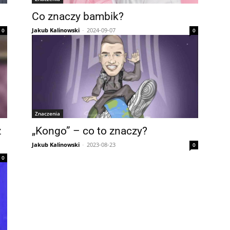
Co znaczy bambik?
Jakub Kalinowski
-
2024-09-07
0
0
Znaczenia
z
„Kongo” – co to znaczy?
Jakub Kalinowski
-
2023-08-23
0
0