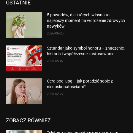
OSTATNIE
5 powodów, dla których wiosna to
najlepszy moment na wdrożenie zdrowych
nawyków
2026-06-25
Sztandar jako symbol honoru – znaczenie,
historia i współczesne zastosowanie
2026-05-07
Cera pod lupą – jak poradzić sobie z
niedoskonałościami?
2026-02-27
ZOBACZ RÓWNIEŻ
Telefon z abonamentem czy może sam