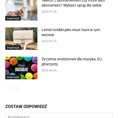
Telefon z abonamentem czy może sam
abonament? Wybierz opcję dla siebie
2025-07-29
Inspiracje
Letnie torebki jako must have w tym
sezonie
2025-07-15
Inspiracje
Życzenia urodzinowe dla muzyka, DJ,
gitarzysty
2025-06-04
Inspiracje
ZOSTAW ODPOWIEDŹ