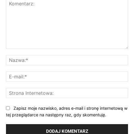
Komentarz:
Na
E-
mai
St
Int
Zapisz moje nazwisko, adres e-mail i stronę internetową w
tej przeglądarce na następny raz, gdy skomentuję.