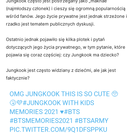
Jungkook często jest postrzegany jako „maknae”
(najmłodszy członek) i cieszy się ogromną popularnością
wśród fanów. Jego życie prywatne jest jednak strzeżone i
rzadko jest tematem publicznych dyskusji.
Ostatnio jednak pojawiło się kilka plotek i pytań
dotyczących jego życia prywatnego, w tym pytanie, które
pojawia się coraz częściej: czy Jungkook ma dziecko?
Jungkook jest często widziany z dziećmi, ale jak jest
faktycznie?
OMG JUNGKOOK THIS IS SO CUTE 🥺
🤧💜
#JUNGKOOK
WITH KIDS
MEMORIES 2021 ♥
#BTS
#BTSMEMORIES2021
#BTSARMY
PIC.TWITTER.COM/9Q1DFSPPKU