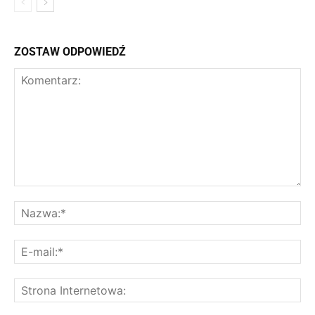
ZOSTAW ODPOWIEDŹ
Komentarz:
Na
E-
mai
St
Int