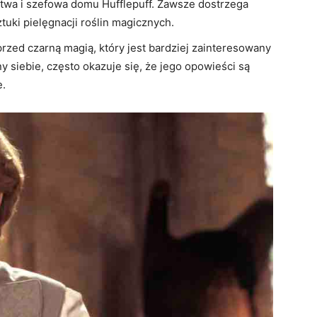
rstwa i szefowa domu Hufflepuff. Zawsze dostrzega
tuki pielęgnacji roślin magicznych.
rzed czarną magią, który jest bardziej zainteresowany
 siebie, często okazuje się, że jego opowieści są
e.