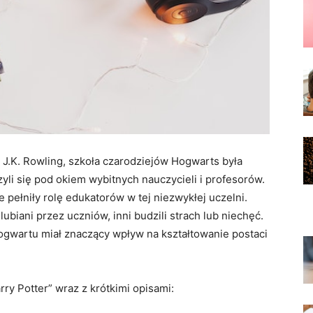
 J.K. Rowling, szkoła czarodziejów Hogwarts była
yli się pod okiem wybitnych nauczycieli i profesorów.
e pełniły rolę edukatorów w tej niezwykłej uczelni.
 lubiani przez uczniów, inni budzili strach lub niechęć.
ogwartu miał znaczący wpływ na kształtowanie postaci
arry Potter” wraz z krótkimi opisami: