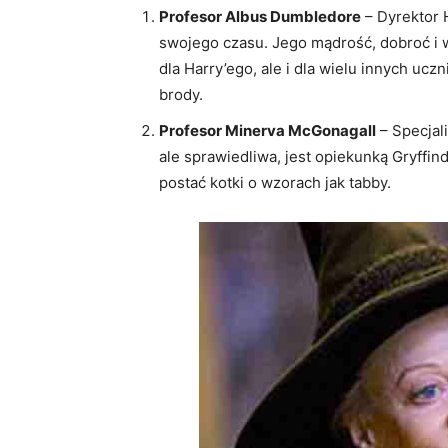
Profesor Albus Dumbledore
– Dyrektor 
swojego czasu. Jego mądrość, dobroć i w
dla Harry’ego, ale i dla wielu innych ucz
brody.
Profesor Minerva McGonagall
– Specjali
ale sprawiedliwa, jest opiekunką Gryffi
postać kotki o wzorach jak tabby.