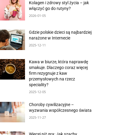
Kolagen i zdrowy styl życia – jak
włączyć go do rutyny?
2026-01-05
Gdzie polskie dzieci są najbardziej
narażone w Internecie
2025-12-11
Kawa w biurze, która naprawdę
smakuje. Dlaczego coraz więcej
firm rezygnuje z kaw
przemysłowych na rzecz
speciality?
2025-12-05
Choroby cywilizacyjne –
wyzwania współczesnego świata
2025-11-27
Więcej niż gra: Jak szachy