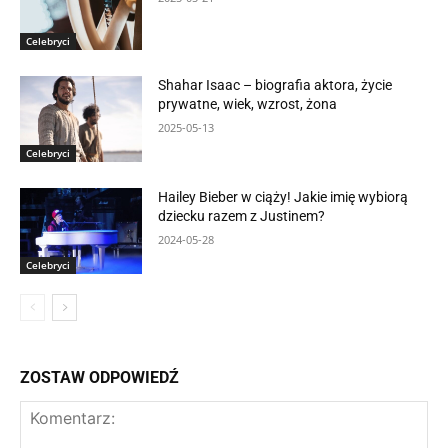
Celebryci
Shahar Isaac – biografia aktora, życie
prywatne, wiek, wzrost, żona
2025-05-13
Celebryci
Hailey Bieber w ciąży! Jakie imię wybiorą
dziecku razem z Justinem?
2024-05-28
Celebryci
ZOSTAW ODPOWIEDŹ