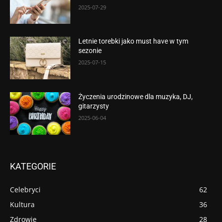
2025-07-29
Letnie torebki jako must have w tym
sezonie
2025-07-15
Życzenia urodzinowe dla muzyka, DJ,
gitarzysty
2025-06-04
KATEGORIE
Celebryci
62
Kultura
36
Zdrowie
28