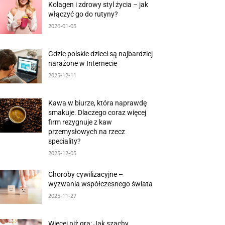
Kolagen i zdrowy styl życia – jak
włączyć go do rutyny?
2026-01-05
Gdzie polskie dzieci są najbardziej
narażone w Internecie
2025-12-11
Kawa w biurze, która naprawdę
smakuje. Dlaczego coraz więcej
firm rezygnuje z kaw
przemysłowych na rzecz
speciality?
2025-12-05
Choroby cywilizacyjne –
wyzwania współczesnego świata
2025-11-27
Więcej niż gra: Jak szachy