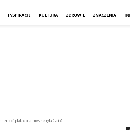
INSPIRACJE
KULTURA
ZDROWIE
ZNACZENIA
IN
 Jak zrobić plakat o zdrowym stylu życia?