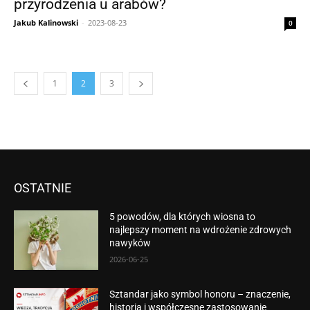
przyrodzenia u arabów?
Jakub Kalinowski
-
2023-08-23
0
1
2
3
OSTATNIE
5 powodów, dla których wiosna to
najlepszy moment na wdrożenie zdrowych
nawyków
2026-06-25
Sztandar jako symbol honoru – znaczenie,
historia i współczesne zastosowanie