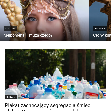
KULTURA
KULTURA
Melpomena – muza czego?
Cechy kult
Kultura
Plakat zachęcający segregacja śmieci –