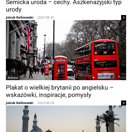
Semicka uroda – cechy. Aszkenazyjski typ
urody
Jakub Kalinowski
-
2023-08-25
0
Kultura
Plakat o wielkiej brytanii po angielsku –
wskazówki, inspiracje, pomysły
Jakub Kalinowski
-
2023-08-24
0