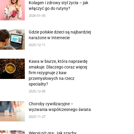
Kolagen i zdrowy styl życia – jak
włączyć go do rutyny?
2026-01-05
Gdzie polskie dzieci są najbardziej
narażone w Internecie
2025-12-11
Kawa w biurze, która naprawdę
smakuje. Dlaczego coraz więcej
firm rezygnuje z kaw
przemysłowych na rzecz
speciality?
2025-12-05
Choroby cywilizacyjne –
wyzwania współczesnego świata
2025-11-27
Więcej niż gra: Jak szachy