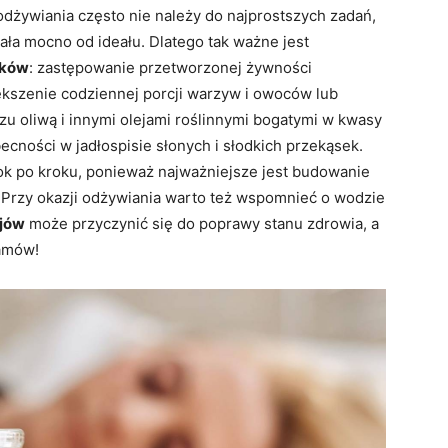
żywiania często nie należy do najprostszych zadań,
ała mocno od ideału. Dlatego tak ważne jest
yków
: zastępowanie przetworzonej żywności
szenie codziennej porcji warzyw i owoców lub
u oliwą i innymi olejami roślinnymi bogatymi w kwasy
cności w jadłospisie słonych i słodkich przekąsek.
k po kroku, ponieważ najważniejsze jest budowanie
. Przy okazji odżywiania warto też wspomnieć o wodzie
ojów
może przyczynić się do poprawy stanu zdrowia, a
ramów!