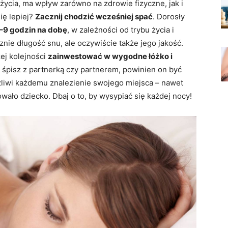
życia, ma wpływ zarówno na zdrowie fizyczne, jak i
ię lepiej?
Zacznij chodzić wcześniej spać
. Dorosły
–9 godzin na dobę
, w zależności od trybu życia i
znie długość snu, ale oczywiście także jego jakość.
zej kolejności
zainwestować w wygodne łóżko i
li śpisz z partnerką czy partnerem, powinien on być
iwi każdemu znalezienie swojego miejsca – nawet
wało dziecko. Dbaj o to, by wysypiać się każdej nocy!