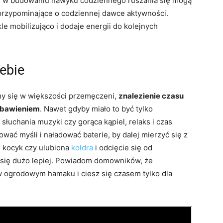
e w budowaniu nawyku codziennego ruszania się mogą
i przypominające o codziennej dawce aktywności.
e mobilizująco i dodaje energii do kolejnych
iebie
emy się w większości przemęczeni,
znalezienie czasu
ybawieniem
. Nawet gdyby miało to być tylko
, słuchania muzyki czy gorąca kąpiel, relaks i czas
ać myśli i naładować baterie, by dalej mierzyć się z
 kocyk czy ulubiona
kołdra
i odcięcie się od
się dużo lepiej. Powiadom domowników, że
w ogrodowym hamaku i ciesz się czasem tylko dla