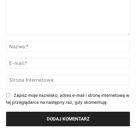
Komentarz:
Na
E-
mai
St
Int
Zapisz moje nazwisko, adres e-mail i stronę internetową w
tej przeglądarce na następny raz, gdy skomentuję.