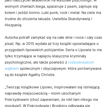
jako nauczyciel akademicki na wydziale psychologii. W
wolnych chwilach biega, spaceruje z psem, zajmuje się
kotem i jeździ konno. Lubi punk, rock i metal. Na ciele ma
trudne do zliczenia tatuaże. Uwielbia Skandynawię i
Hiszpanię.
Autorka potrafi zamykać się na całe dnie i noce i cały czas
pisać. Np. w 2015 wydała aż trzy książki opowiadające o
przygodach lipowskich policjantów. Seria o Lipowie to nie
tylko trzymające w napięciu klasyczne kryminały
psychologiczne, ale także powieści z
rozbudowanym
wątkiem
społecznym i obyczajowym. które porównywane
są do książek Agathy Christie.
„Tworząc książkowe Lipowo, inspirowałam się istniejącą
naprawdę miejscowością – moim ukochanym
Pokrzydowem (choć zapewniam, że nikt tam nikogo nie
morduje!). W Pokrzydowie i Brodnicy odbywają się