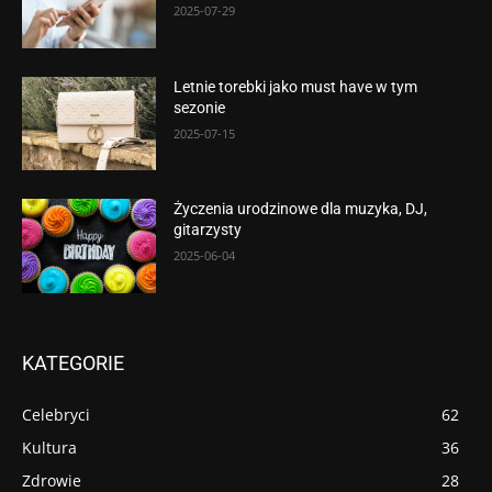
2025-07-29
Letnie torebki jako must have w tym
sezonie
2025-07-15
Życzenia urodzinowe dla muzyka, DJ,
gitarzysty
2025-06-04
KATEGORIE
Celebryci
62
Kultura
36
Zdrowie
28