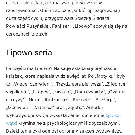
na kartach jej książek ma swój pierwowzór w
rzeczywistości. Gmina Zbiczno, w której rozgrywa się
duża część cyklu, przygotowała Ścieżkę Śladami
Powieści Puzyńskiej. Fani serii „Lipowo” spotykają się na
corocznych zlotach.
Lipowo seria
Ile części ma Lipowo? Na sagę składa się piętnaście
książek, które napisała w dziewięć lat. Po „Motylku” były
to: „Więcej czerwieni”, „Trzydziesta pierwsza”, „Z jednym
wyjątkiem”, „Utopce”, „Łaskun”, „Dom czwarty”, „Czarne
narcyzy”, „Nora”, „Rodzanice”, „Pokrzyk”, „Śreżoga”,
„Martwiec”, „Żadanica” oraz „Zgłoba”. Autorka
wykorzystuje swoje wykształcenie, umiejętnie
łącząc
wątki
kryminalne z psychologicznymi i obyczajowymi.
Dzięki temu cykl odniósł ogromny sukces wydawniczy.