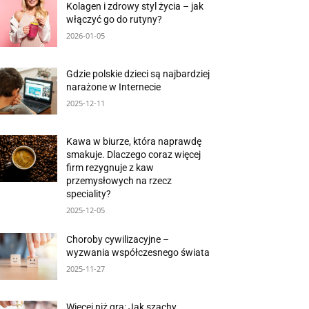
Kolagen i zdrowy styl życia – jak
włączyć go do rutyny?
2026-01-05
Gdzie polskie dzieci są najbardziej
narażone w Internecie
2025-12-11
Kawa w biurze, która naprawdę
smakuje. Dlaczego coraz więcej
firm rezygnuje z kaw
przemysłowych na rzecz
speciality?
2025-12-05
Choroby cywilizacyjne –
wyzwania współczesnego świata
2025-11-27
Więcej niż gra: Jak szachy