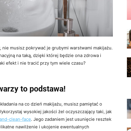
y, nie musisz pokrywać je grubymi warstwami makijażu.
acyjną na taką, dzięki której będzie ona zdrowa i
i efekt i nie tracić przy tym wiele czasu?
warzy to podstawa!
akładania na co dzień makijażu, musisz pamiętać o
rzystaj wysokiej jakości żel oczyszczający taki, jak
-and-clean-face
. Jego zadaniem jest usunięcie resztek
likatne nawilżenie i ukojenie ewentualnych