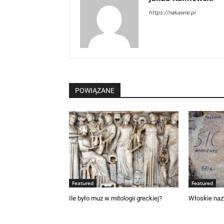
https://nakawie.pl
POWIĄZANE
Featured
Featured
Ile było muz w mitologii greckiej?
Włoskie naz