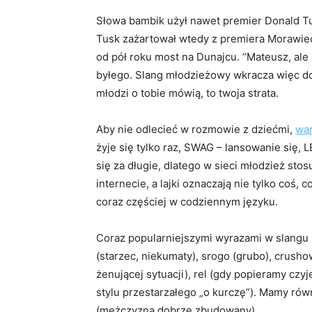
Słowa bambik użył nawet premier Donald Tu
Tusk zażartował wtedy z premiera Morawiec
od pół roku most na Dunajcu. “Mateusz, ale 
byłego. Slang młodzieżowy wkracza więc do 
młodzi o tobie mówią, to twoja strata.
Aby nie odlecieć w rozmowie z dziećmi,
war
żyje się tylko raz, SWAG – lansowanie się, 
się za długie, dlatego w sieci młodzież st
internecie, a lajki oznaczają nie tylko coś
coraz częściej w codziennym języku.
Coraz popularniejszymi wyrazami w slangu
(starzec, niekumaty), srogo (grubo), crush
żenującej sytuacji), rel (gdy popieramy czyj
stylu przestarzałego „o kurczę”). Mamy rów
(mężczyzna dobrze zbudowany).