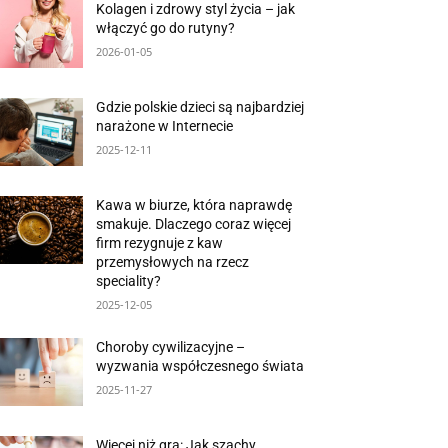
Kolagen i zdrowy styl życia – jak
włączyć go do rutyny?
2026-01-05
Gdzie polskie dzieci są najbardziej
narażone w Internecie
2025-12-11
Kawa w biurze, która naprawdę
smakuje. Dlaczego coraz więcej
firm rezygnuje z kaw
przemysłowych na rzecz
speciality?
2025-12-05
Choroby cywilizacyjne –
wyzwania współczesnego świata
2025-11-27
Więcej niż gra: Jak szachy