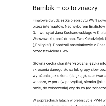
Bambik – co to znaczy
Finałowa dwudziestka plebiscytu PWN powst
przez internautów. Nad wyborem finalistów 
(Uniwersytet Jana Kochanowskiego w Kielcac
Warszawski), prof. dr hab. Ewa Kołodziejek 
(„Polityka”). Doradzali nastolatkowie z Obs
przedstawiciele PWN.
Główną cechą charakterystyczną języka mło
skrócenia danego słowa lub grupy słów bez 
wyrażenia, jak dziena (dziękuję), szur (waria
w porzo, w porz (w porządku), siemka (jak s
razie, do zobaczenia) czy do zo (do zobacze
W poprzednich latach w plebiscycie PWN wyg