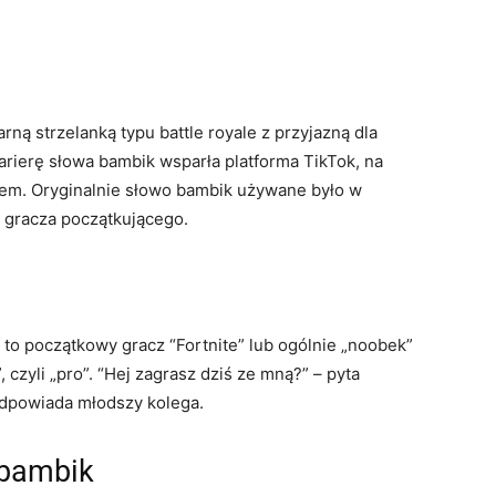
arną strzelanką typu battle royale z przyjazną dla
arierę słowa bambik wsparła platforma TikTok, na
ralem. Oryginalnie słowo bambik używane było w
e gracza początkującego.
to początkowy gracz “Fortnite” lub ogólnie „noobek”
 czyli „pro”. “Hej zagrasz dziś ze mną?” – pyta
 odpowiada młodszy kolega.
 bambik