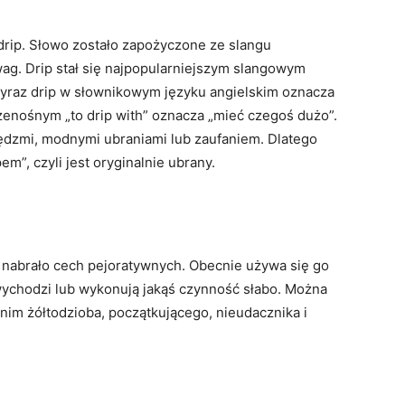
drip. Słowo zostało zapożyczone ze slangu
g. Drip stał się najpopularniejszym slangowym
yraz drip w słownikowym języku angielskim oznacza
rzenośnym „to drip with” oznacza „mieć czegoś dużo”.
ędzmi, modnymi ubraniami lub zaufaniem. Dlatego
em”, czyli jest oryginalnie ubrany.
nabrało cech pejoratywnych. Obecnie używa się go
wychodzi lub wykonują jakąś czynność słabo. Można
onim żółtodzioba, początkującego, nieudacznika i