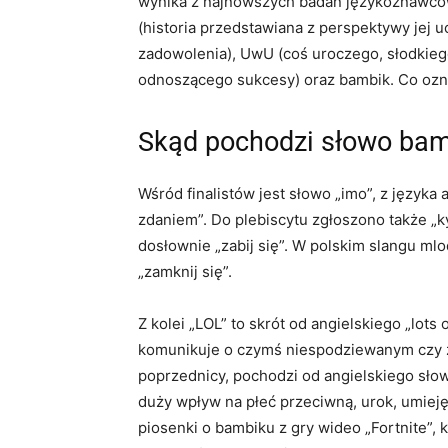
wynika z najnowszych badań językoznawcó
(historia przedstawiana z perspektywy jej uc
zadowolenia), UwU (coś uroczego, słodkieg
odnoszącego sukcesy) oraz bambik. Co ozn
Skąd pochodzi słowo ba
Wśród finalistów jest słowo „imo”, z języka 
zdaniem”. Do plebiscytu zgłoszono także „kys”
dosłownie „zabij się”. W polskim slangu mlo
„zamknij się”.
Z kolei „LOL” to skrót od angielskiego „lots
komunikuje o czymś niespodziewanym czy za
poprzednicy, pochodzi od angielskiego sło
duży wpływ na płeć przeciwną, urok, umiej
piosenki o bambiku z gry wideo „Fortnite”, 