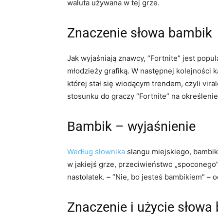
waluta używana w tej grze.
Znaczenie słowa bambik
Jak wyjaśniają znawcy, “Fortnite” jest popul
młodzieży grafiką. W następnej kolejności k
której stał się wiodącym trendem, czyli vi
stosunku do graczy “Fortnite” na określeni
Bambik – wyjaśnienie
Według
słownik
a
slangu miejskiego, bambik 
w jakiejś grze, przeciwieństwo „spoconego”,
nastolatek. – “Nie, bo jesteś bambikiem” –
Znaczenie i użycie słowa