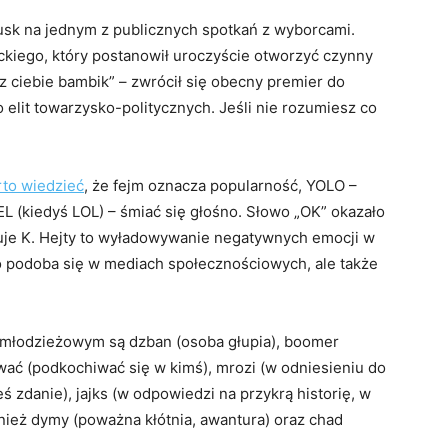
sk na jednym z publicznych spotkań z wyborcami.
kiego, który postanowił uroczyście otworzyć czynny
z ciebie bambik” – zwrócił się obecny premier do
elit towarzysko-politycznych. Jeśli nie rozumiesz co
to wiedzieć
, że fejm oznacza popularność, YOLO –
LEL (kiedyś LOL) – śmiać się głośno. Słowo „OK” okazało
osuje K. Hejty to wyładowywanie negatywnych emocji w
, co podoba się w mediach społecznościowych, ale także
 młodzieżowym są dzban (osoba głupia), boomer
ować (podkochiwać się w kimś), mrozi (w odniesieniu do
eś zdanie), jajks (w odpowiedzi na przykrą historię, w
nież dymy (poważna kłótnia, awantura) oraz chad