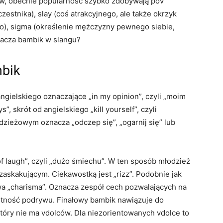
w, obecnie popularność szybko zdobywają pov
zestnika), slay (coś atrakcyjnego, ale także okrzyk
o), sigma (określenie mężczyzny pewnego siebie,
acza bambik w slangu?
mbik
angielskiego oznaczające „in my opinion”, czyli „moim
, skrót od angielskiego „kill yourself”, czyli
dzieżowym oznacza „odczep się”, „ogarnij się” lub
 of laugh”, czyli „dużo śmiechu”. W ten sposób młodzież
skakującym. Ciekawostką jest „rizz”. Podobnie jak
wa „charisma”. Oznacza zespół cech pozwalających na
ętność podrywu. Finałowy bambik nawiązuje do
który nie ma vdolców. Dla niezorientowanych vdolce to