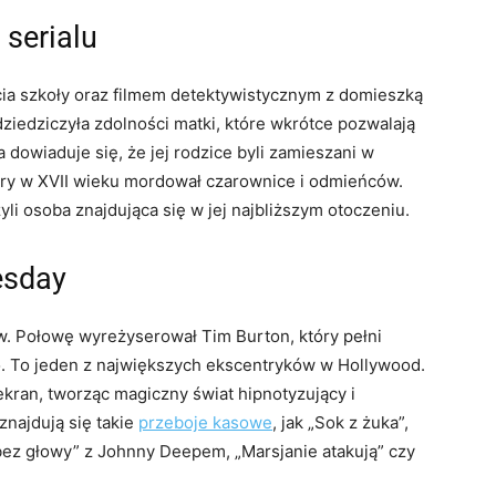
serialu
ycia szkoły oraz filmem detektywistycznym z domieszką
iedziczyła zdolności matki, które wkrótce pozwalają
dowiaduje się, że jej rodzice byli zamieszani w
tóry w XVII wieku mordował czarownice i odmieńców.
yli osoba znajdująca się w jej najbliższym otoczeniu.
esday
w. Połowę wyreżyserował Tim Burton, który pełni
 To jeden z największych ekscentryków w Hollywood.
 ekran, tworząc magiczny świat hipnotyzujący i
znajdują się takie
przeboje kasowe
, jak „Sok z żuka”,
bez głowy” z Johnny Deepem, „Marsjanie atakują” czy