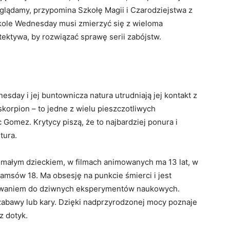
glądamy, przypomina Szkołę Magii i Czarodziejstwa z
zkole Wednesday musi zmierzyć się z wieloma
tektywa, by rozwiązać sprawę serii zabójstw.
day i jej buntownicza natura utrudniają jej kontakt z
skorpion – to jedne z wielu pieszczotliwych
Gomez. Krytycy piszą, że to najbardziej ponura i
tura.
 małym dzieckiem, w filmach animowanych ma 13 lat, w
damsów 18. Ma obsesję na punkcie śmierci i jest
iłowaniem do dziwnych eksperymentów naukowych.
abawy lub kary. Dzięki nadprzyrodzonej mocy poznaje
ez dotyk.