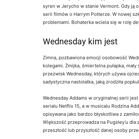
syren w Jerycho w stanie Vermont. Gdy ją o
serii filmów o Harrym Potterze. W nowej s
problemami. Bohaterka wciela się w rolę de
Wednesday kim jest
Zimna, pozbawiona emocji osobowość Wednes
kolegami. Żmijka, śmiertelna pułapka, mały 
przezwisk Wednesday, których używa ojciec 
sadystyczna nastolatka, jaką zrodziła popkul
Wednesday Addams w oryginalnej serii jest
serialu Netflix 15, a w musicalu Rodzina Ad
opisywana jako bardzo błyskotliwa z zam
Większość przeprowadza na Pugsley’u dla z
przeszłość lub przyszłość danej osoby prz