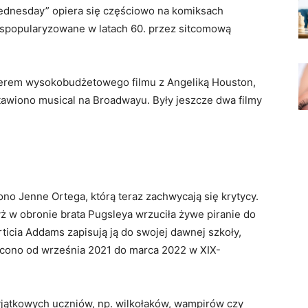
 „Wednesday” opiera się częściowo na komiksach
 spopularyzowane w latach 60. przez sitcomową
erem wysokobudżetowego filmu z Angeliką Houston,
stawiono musical na Broadwayu. Były jeszcze dwa filmy
ono Jenne Ortega, którą teraz zachwycają się krytycy.
ż w obronie brata Pugsleya wrzuciła żywe piranie do
ticia Addams zapisują ją do swojej dawnej szkoły,
ęcono od września 2021 do marca 2022 w XIX-
jątkowych uczniów, np. wilkołaków, wampirów czy