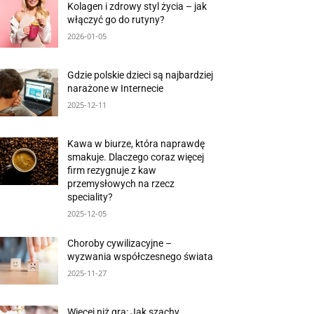
Kolagen i zdrowy styl życia – jak
włączyć go do rutyny?
2026-01-05
Gdzie polskie dzieci są najbardziej
narażone w Internecie
2025-12-11
Kawa w biurze, która naprawdę
smakuje. Dlaczego coraz więcej
firm rezygnuje z kaw
przemysłowych na rzecz
speciality?
2025-12-05
Choroby cywilizacyjne –
wyzwania współczesnego świata
2025-11-27
Więcej niż gra: Jak szachy