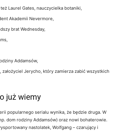
 też Laurel Gates, nauczycielka botaniki,
udent Akademii Nevermore,
odszy brat Wednesday,
ams,
rodziny Addamsów,
 założyciel Jerycho, który zamierza zabić wszystkich
o już wiemy
rii popularnego serialu wynika, że będzie druga. W
 (np. dom rodziny Addamsów) oraz nowi bohaterowie.
ysportowany nastolatek, Wolfgang – czarujący i