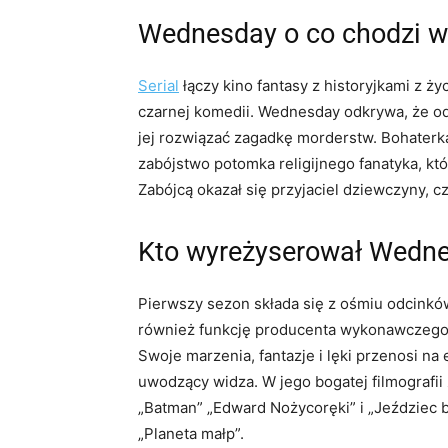
Wednesday o co chodzi w 
Serial
łączy kino fantasy z historyjkami z ż
czarnej komedii. Wednesday odkrywa, że odz
jej rozwiązać zagadkę morderstw. Bohaterka 
zabójstwo potomka religijnego fanatyka, k
Zabójcą okazał się przyjaciel dziewczyny, cz
Kto wyreżyserował Wedn
Pierwszy sezon składa się z ośmiu odcinkó
również funkcję producenta wykonawczego.
Swoje marzenia, fantazje i lęki przenosi na
uwodzący widza. W jego bogatej filmografii 
„Batman” „Edward Nożycoręki” i „Jeździec 
„Planeta małp”.