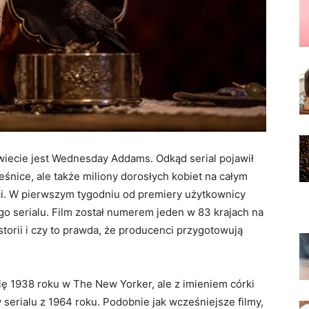
świecie jest Wednesday Addams. Odkąd serial pojawił
wieśnice, ale także miliony dorosłych kobiet na całym
ści. W pierwszym tygodniu od premiery użytkownicy
go serialu. Film został numerem jeden w 83 krajach na
historii i czy to prawda, że producenci przygotowują
ię 1938 roku w The New Yorker, ale z imieniem córki
serialu z 1964 roku. Podobnie jak wcześniejsze filmy,