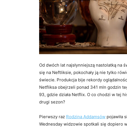
Od dwóch lat najsłynniejszą nastolatką na 
się na Neftliksie, pokochały ją nie tylko ró
świecie. Produkcja bije rekordy oglądalno
Netfliksa obejrzeli ponad 341 mln godzin te
93, gdzie działa Netflix. O co chodzi w tej 
drugi sezon?
Pierwszy raz
Rodzina
Addamsów
pojawiła s
Wednesday widzowie spotkali się dopiero w 